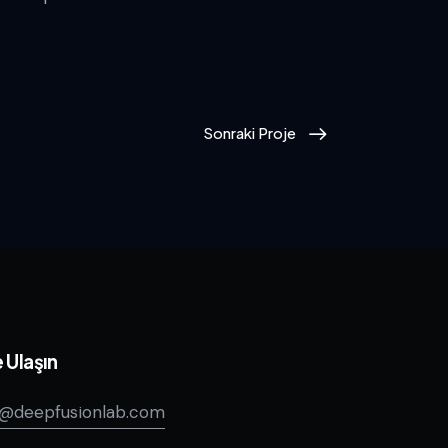
Sonraki Proje
 Ulaşın
o@deepfusionlab.com