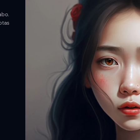
t
abo.
ptas