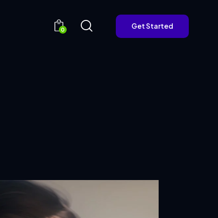
Get Started
0